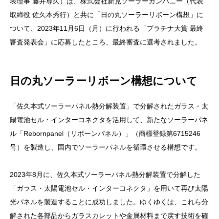
表理事 藤井尊久）は、株式会社新見ソーラーカンパニー（代表
取締役 佐久本秀行）と共に「日の丸ソーラーリボーン構想」に
ついて、2023年11月6日（月）に行われる「プラチナ大賞 最終
審査発表会」に応募したところ、最終審査に選考されました。
日の丸ソーラーリボーン構想について
「佐久本式ソーラーパネル熱分解装置」で分解されたガラス・太
陽電池セル・インターコネクタを活用して、新たなソーラーパネ
ル「Rebornpanel（リボーンパネル）」（商標登録第6715246
号）を製造し、国内でソーラーパネルを循環させる構想です。
2023年8月に、佐久本式ソーラーパネル熱分解装置で分解した
「ガラス・太陽電池セル・インターコネクタ」を用いて再び太陽
光パネルを製造することに成功しました。ゆくゆくは、これら分
解された各部品からガラスカレットや金属材料まで戻す技術を確