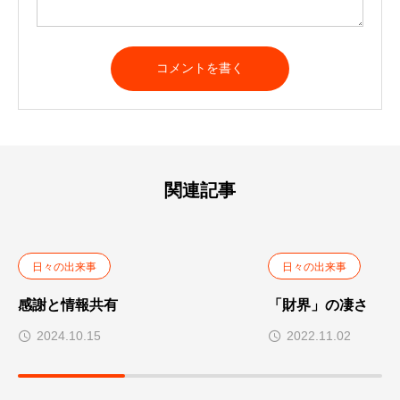
A
l
t
e
r
n
a
t
関連記事
i
v
e
:
日々の出来事
日々の出来事
感謝と情報共有
「財界」の凄さ
2024.10.15
2022.11.02