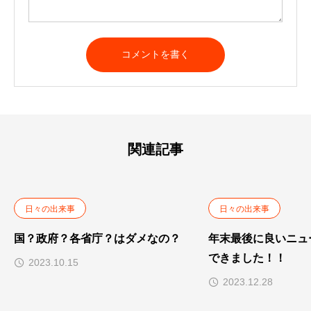
A
l
t
e
r
n
a
t
関連記事
i
v
e
:
日々の出来事
日々の出来事
国？政府？各省庁？はダメなの？
年末最後に良いニュ
できました！！
2023.10.15
2023.12.28