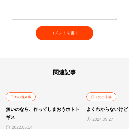
A
l
t
e
r
n
a
t
関連記事
i
v
e
:
日々の出来事
日々の出来事
無いのなら、作ってしまおうホトト
よくわからないけど
ギス
2024.09.27
2022.05.14