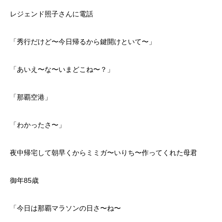
レジェンド照子さんに電話
「秀行だけど〜今日帰るから鍵開けといて〜」
「あいえ〜な〜いまどこね〜？」
「那覇空港」
「わかったさ〜」
夜中帰宅して朝早くからミミガ〜いりち〜作ってくれた母君
御年85歳
「今日は那覇マラソンの日さ〜ね〜