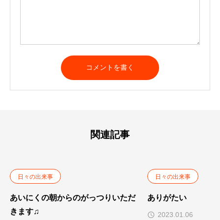
A
l
t
e
r
n
a
t
関連記事
i
v
e
:
日々の出来事
日々の出来事
あいにくの朝からのがっつりいただ
ありがたい
きます♫
2023.01.06