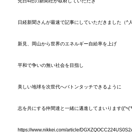
先日4社の新聞社が取材していただき
日経新聞さんが最速で記事にしていただきました（^人
新見、岡山から世界のエネルギー自給率を上げ
平和で争いの無い社会を目指し
美しい地球を次世代へバトンタッチできるように
志を共にする仲間達と一緒に邁進してまいります((“ﾍ(‘∇’
https://www.nikkei.com/article/DGXZQOCC224US0S