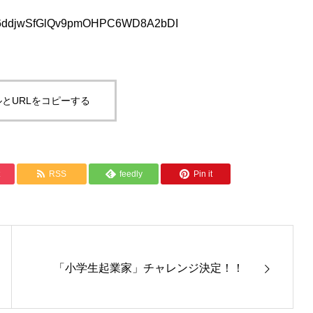
6ddjwSfGlQv9pmOHPC6WD8A2bDI
とURLをコピーする
RSS
feedly
Pin it
「小学生起業家」チャレンジ決定！！