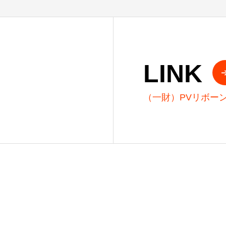
LINK
（一財）PVリボー
ー