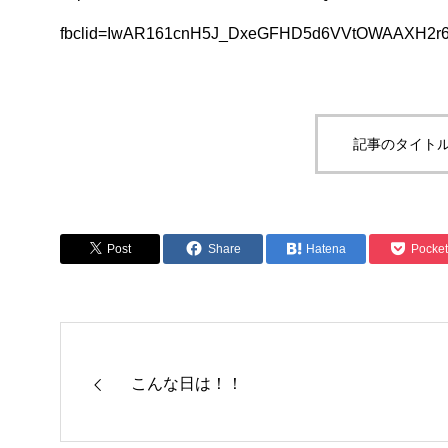
fbclid=IwAR161cnH5J_DxeGFHD5d6VVtOWAAXH2r
記事のタイトル
Post
Share
Hatena
Pocket
こんな日は！！