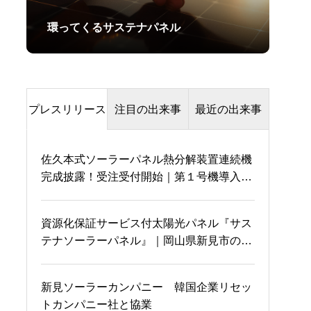
環ってくるサステナパネル
プレスリリース
注目の出来事
最近の出来事
佐久本式ソーラーパネル熱分解装置連続機
伊藤環境大臣の口から熱
完成披露！受注受付開始｜第１号機導入企
同じ正会員
分解という言葉が！！
業も決定
資源化保証サービス付太陽光パネル『サス
テナソーラーパネル』｜岡山県新見市のソ
国会にてRebornとサステ
岡山国際交流センターに
ーラーカーポートに設置
ナパネルについて叫ぶ
て
新見ソーラーカンパニー 韓国企業リセッ
トカンパニー社と協業