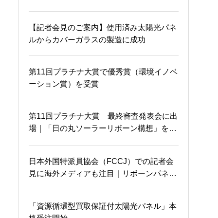
早速売り切れ！？
謹賀新年
【記者会見のご案内】使用済み太陽光パネ
ルからカバーガラスの製造に成功
沖縄から参加者が！！満
いつか復活するぞ！！
員御礼m(_ _)m
第11回プラチナ大賞で優秀賞（環境イノベ
ーション賞）を受賞
岡山国際交流センターに
やっと完成！！
第11回プラチナ大賞 最終審査発表会に出
て
場｜「日の丸ソーラーリボーン構想」を発
表
太陽光パネルのガラスと
日本外国特派員協会（FCCJ）での記者会
佐川さんと事業化に向け
金属の完全リサイクル
見に海外メディアも注目｜リボーンパネル
とエネルギー自立化構想について発表
「資源循環型買取保証付太陽光パネル」本
岡山を電波ジャック？
セミナー告知