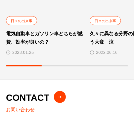
v
e
:
日々の出来事
日々の出来事
電気自動車とガソリン車どちらが燃
久々に異なる分野の
費、効率が良いの？
う大変 泣
2023.01.25
2022.06.16
CONTACT
お問い合わせ