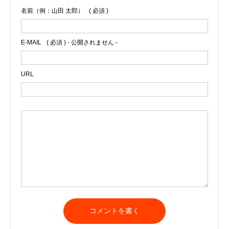
名前（例：山田 太郎）
( 必須 )
E-MAIL
( 必須 ) - 公開されません -
URL
A