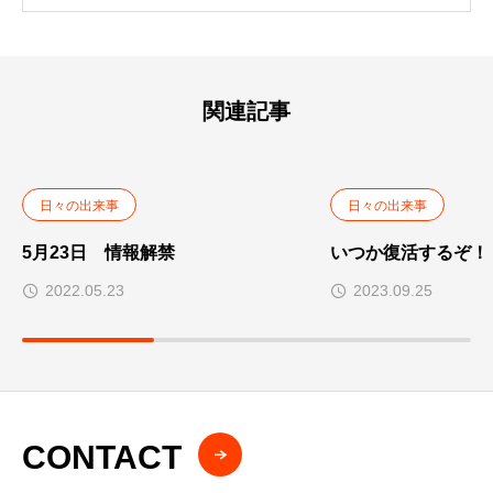
l
t
e
r
n
a
t
関連記事
i
v
e
:
日々の出来事
日々の出来事
5月23日 情報解禁
いつか復活するぞ！
2022.05.23
2023.09.25
CONTACT