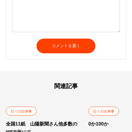
A
l
t
e
r
n
a
t
関連記事
i
v
e
:
日々の出来事
日々の出来事
全国11紙 山陽新聞さん他多数の
0か100か