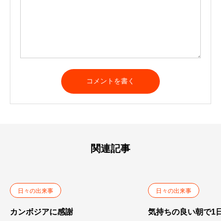
A
l
t
e
r
n
a
t
関連記事
i
v
e
:
日々の出来事
日々の出来事
カンボジアに感謝
気持ちの良い朝で1