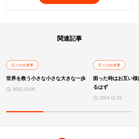
A
l
t
e
r
n
a
t
関連記事
i
v
e
:
日々の出来事
日々の出来事
世界を救う小さな小さな大きな一歩
困った時はお互い様
るはず
2022.10.08
2024.11.25