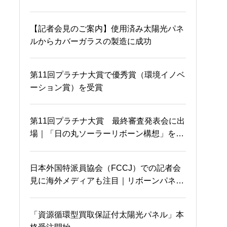
早速売り切れ！？
熱が均一に伝わると
【記者会見のご案内】使用済み太陽光パネ
ルからカバーガラスの製造に成功
沖縄から参加者が！！満
なんと、アメリカでも特
員御礼m(_ _)m
許が認められました！
第11回プラチナ大賞で優秀賞（環境イノベ
ーション賞）を受賞
岡山国際交流センターに
目が合っちゃった…
第11回プラチナ大賞 最終審査発表会に出
て
場｜「日の丸ソーラーリボーン構想」を発
表
太陽光パネルのガラスと
日本外国特派員協会（FCCJ）での記者会
夢のお裾分け♫
金属の完全リサイクル
見に海外メディアも注目｜リボーンパネル
とエネルギー自立化構想について発表
「資源循環型買取保証付太陽光パネル」本
岡山を電波ジャック？
ドリームチャレンジャー