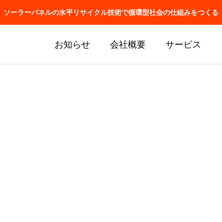
ソーラーパネルの水平リサイクル技術で循環型社会の仕組みをつくる
お知らせ
会社概要
サービス
J関連の懇親会に参加しま
アメリカで特許取得！
ロッパのみ！！