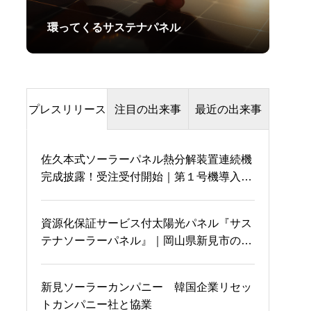
環ってくるサステナパネル
プレスリリース
注目の出来事
最近の出来事
佐久本式ソーラーパネル熱分解装置連続機
伊藤環境大臣の口から熱
完成披露！受注受付開始｜第１号機導入企
何年振り？
分解という言葉が！！
業も決定
資源化保証サービス付太陽光パネル『サス
テナソーラーパネル』｜岡山県新見市のソ
国会にてRebornとサステ
ノスタルジー
ーラーカーポートに設置
ナパネルについて叫ぶ
新見ソーラーカンパニー 韓国企業リセッ
トカンパニー社と協業