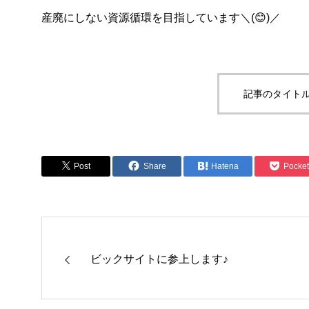
産廃にしない資源循環を目指しています＼(😊)／
記事のタイトル
Post
Share
Hatena
Pocket
ビックサイトに参上します♪