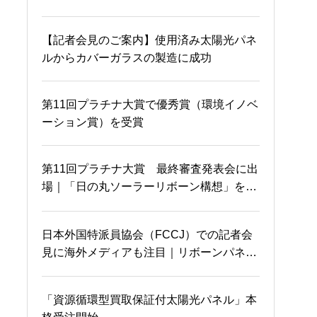
早速売り切れ！？
友情に感謝
【記者会見のご案内】使用済み太陽光パネ
ルからカバーガラスの製造に成功
沖縄から参加者が！！満
晴れの国の出番ですね
員御礼m(_ _)m
第11回プラチナ大賞で優秀賞（環境イノベ
ーション賞）を受賞
岡山国際交流センターに
夢叶う
第11回プラチナ大賞 最終審査発表会に出
て
場｜「日の丸ソーラーリボーン構想」を発
表
AGCさん証明してくださ
太陽光パネルのガラスと
日本外国特派員協会（FCCJ）での記者会
ってありがとうございま
金属の完全リサイクル
見に海外メディアも注目｜リボーンパネル
す♬
とエネルギー自立化構想について発表
「資源循環型買取保証付太陽光パネル」本
岡山を電波ジャック？
本日は土用の丑の日！！