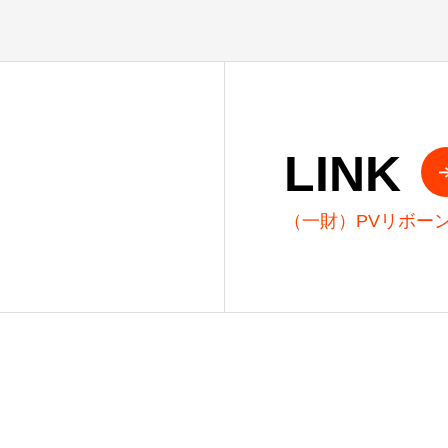
LINK
（一財）PVリボー
ー