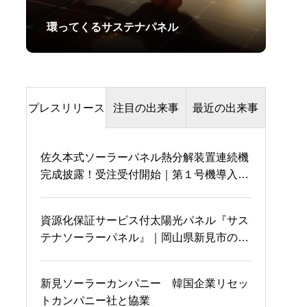
環ってくるサステナパネル
プレスリリース
注目の出来事
最近の出来事
佐久本式ソーラーパネル熱分解装置連続機
伊藤環境大臣の口から熱
完成披露！受注受付開始｜第１号機導入企
りんりん師匠の一言
分解という言葉が！！
業も決定
資源化保証サービス付太陽光パネル『サス
テナソーラーパネル』｜岡山県新見市のソ
国会にてRebornとサステ
グーグルって
ーラーカーポートに設置
ナパネルについて叫ぶ
新見ソーラーカンパニー 韓国企業リセッ
トカンパニー社と協業