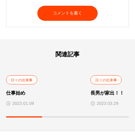
A
l
t
e
r
n
a
t
関連記事
i
v
e
:
日々の出来事
日々の出来事
仕事始め
長男が家出！！
2023.01.09
2023.03.29