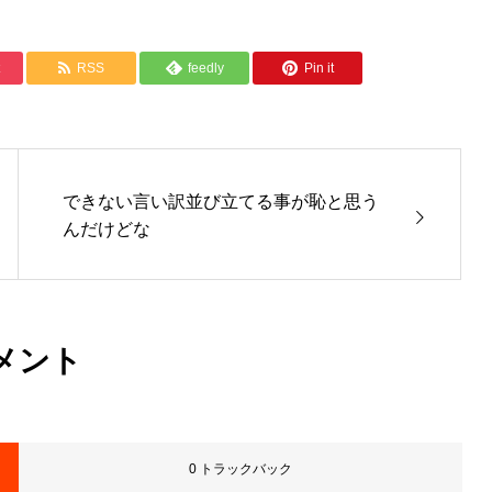
RSS
feedly
Pin it
できない言い訳並び立てる事が恥と思う
んだけどな
メント
0 トラックバック