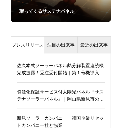
環ってくるサステナパネル
プレスリリース
注目の出来事
最近の出来事
佐久本式ソーラーパネル熱分解装置連続機
伊藤環境大臣の口から熱
完成披露！受注受付開始｜第１号機導入企
酔っ払いのリベンジ
分解という言葉が！！
業も決定
資源化保証サービス付太陽光パネル『サス
テナソーラーパネル』｜岡山県新見市のソ
国会にてRebornとサステ
何が凄いって？
ーラーカーポートに設置
ナパネルについて叫ぶ
新見ソーラーカンパニー 韓国企業リセッ
トカンパニー社と協業