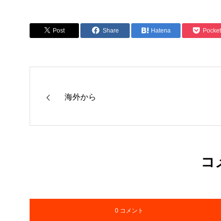
Post
Share
Hatena
Pocket
海外から
コ
0 コメント