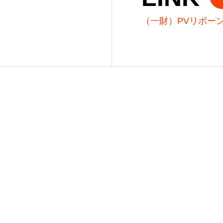
（一財）PVリボー
ー