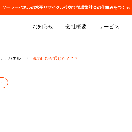
ソーラーパネルの水平リサイクル技術で循環型社会の仕組みをつくる
お知らせ
会社概要
サービス
テナパネル
魂の叫びが通じた？？？
ル
J関連の懇親会に参加しま
アメリカで特許取得！
ロッパのみ！！