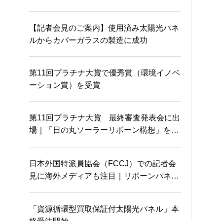
早速売り切れ！？
２日続けて
【記者会見のご案内】使用済み太陽光パネ
ルからカバーガラスの製造に成功
沖縄から参加者が！！満
ソーラーパネルの寿命
員御礼m(_ _)m
そうだったのか！！
第11回プラチナ大賞で優秀賞（環境イノベ
ーション賞）を受賞
岡山国際交流センターに
久々の、からのからの
第11回プラチナ大賞 最終審査発表会に出
て
場｜「日の丸ソーラーリボーン構想」を発
表
太陽光パネルのガラスと
日本外国特派員協会（FCCJ）での記者会
晴れの国の出番ですね
金属の完全リサイクル
見に海外メディアも注目｜リボーンパネル
とエネルギー自立化構想について発表
「資源循環型買取保証付太陽光パネル」本
岡山を電波ジャック？
プライド