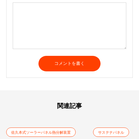
A
l
t
e
r
n
a
t
関連記事
i
v
e
:
佐久本式ソーラーパネル熱分解装置
サステナパネル