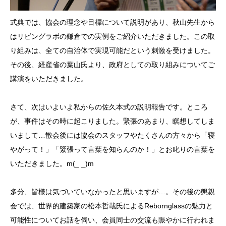
式典では、協会の理念や目標について説明があり、秋山先生から
はリビングラボの鎌倉での実例をご紹介いただきました。この取
り組みは、全ての自治体で実現可能だという刺激を受けました。
その後、経産省の葉山氏より、政府としての取り組みについてご
講演をいただきました。
さて、次はいよいよ私からの佐久本式の説明報告です。ところ
が、事件はその時に起こりました。緊張のあまり、瞑想してしま
いまして…散会後には協会のスタッフやたくさんの方々から「寝
やがって！」「緊張って言葉を知らんのか！」とお叱りの言葉を
いただきました。m(_ _)m
多分、皆様は気づいていなかったと思いますが…。その後の懇親
会では、世界的建築家の松本哲哉氏によるRebornglassの魅力と
可能性についてお話を伺い、会員同士の交流も賑やかに行われま