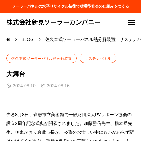
ソーラーパネルの水平リサイクル技術で循環型社会の仕組みをつくる
株式会社新見ソーラーカンパニー
BLOG
佐久本式ソーラーパネル熱分解装置
サステナ
佐久本式ソーラーパネル熱分解装置
サステナパネル
大舞台
2024.08.10
2024.08.16
去る8月8日、倉敷市立美術館で一般財団法人PVリボーン協会の
設立2周年記念式典が開催されました。加藤勝信先生、橋本岳先
生、伊東かおり倉敷市長が、公務のお忙しい中にもかかわらず駆