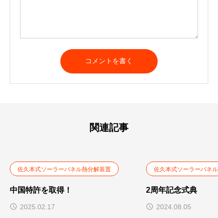
A
l
t
e
r
n
a
t
関連記事
i
v
e
:
佐久本式ソーラーパネル熱分解装置
佐久本式ソーラーパネル
中国特許を取得！
2周年記念式典
2025.02.17
2024.08.05