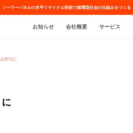
ソーラーパネルの水平リサイクル技術で循環型社会の仕組みをつくる
お知らせ
会社概要
サービス
上がりに
りに
J関連の懇親会に参加しま
アメリカで特許取得！
ロッパのみ！！