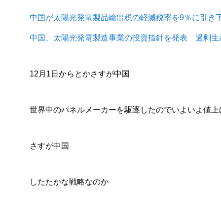
2025.07.22
2025.
中国が太陽光発電製品輸出税の軽減税率を9％に引き
中国、太陽光発電製造事業の投資指針を発表 過剰生
12月1日からとかさすが中国
世界中のパネルメーカーを駆逐したのでいよいよ値上
さすが中国
したたかな戦略なのか