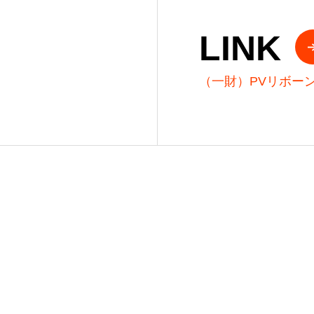
LINK
（一財）PVリボー
ー