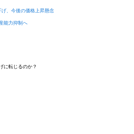
06.17
2025.06.11
下げ、今後の価格上昇懸念
産能力抑制へ
げに転じるのか？