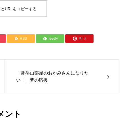
とURLをコピーする
RSS
feedly
Pin it
「常盤山部屋のおかみさんになりた
い！」夢の応援
メント