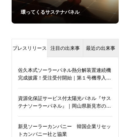
環ってくるサステナパネル
プレスリリース
注目の出来事
最近の出来事
佐久本式ソーラーパネル熱分解装置連続機
三田市民の皆様 三田市
伊藤環境大臣の口から熱
完成披露！受注受付開始｜第１号機導入企
議会議員選挙では、たけ
分解という言葉が！！
業も決定
うち宏文へ清き一票を
資源化保証サービス付太陽光パネル『サス
テナソーラーパネル』｜岡山県新見市のソ
国会にてRebornとサステ
夢叶う
ーラーカーポートに設置
ナパネルについて叫ぶ
新見ソーラーカンパニー 韓国企業リセッ
トカンパニー社と協業