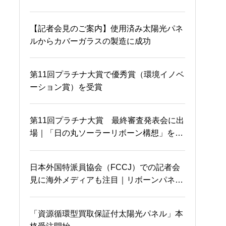
早速売り切れ！？
DXってなんなん！！
【記者会見のご案内】使用済み太陽光パネ
ルからカバーガラスの製造に成功
沖縄から参加者が！！満
母ちゃん喜んでくれたか
員御礼m(_ _)m
な
第11回プラチナ大賞で優秀賞（環境イノベ
ーション賞）を受賞
岡山国際交流センターに
久々に異なる分野の脳み
第11回プラチナ大賞 最終審査発表会に出
て
そ使ってもう大変 泣
場｜「日の丸ソーラーリボーン構想」を発
表
太陽光パネルのガラスと
日本外国特派員協会（FCCJ）での記者会
ダイバーシティって
金属の完全リサイクル
見に海外メディアも注目｜リボーンパネル
とエネルギー自立化構想について発表
「資源循環型買取保証付太陽光パネル」本
岡山を電波ジャック？
知らなかった！！